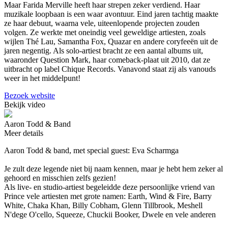
Maar Farida Merville heeft haar strepen zeker verdiend. Haar
muzikale loopbaan is een waar avontuur. Eind jaren tachtig maakte
ze haar debuut, waarna vele, uiteenlopende projecten zouden
volgen. Ze werkte met oneindig veel geweldige artiesten, zoals
wijlen Thé Lau, Samantha Fox, Quazar en andere coryfeeën uit de
jaren negentig. Als solo-artiest bracht ze een aantal albums uit,
waaronder Question Mark, haar comeback-plaat uit 2010, dat ze
uitbracht op label Chique Records. Vanavond staat zij als vanouds
weer in het middelpunt!
Bezoek website
Bekijk video
Aaron Todd & Band
Meer details
Aaron Todd & band, met special guest: Eva Scharmga
Je zult deze legende niet bij naam kennen, maar je hebt hem zeker al
gehoord en misschien zelfs gezien!
Als live- en studio-artiest begeleidde deze persoonlijke vriend van
Prince vele artiesten met grote namen: Earth, Wind & Fire, Barry
White, Chaka Khan, Billy Cobham, Glenn Tillbrook, Meshell
N'dege O'cello, Squeeze, Chuckii Booker, Dwele en vele anderen