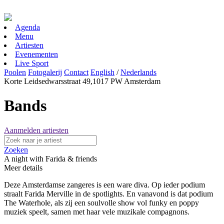
Agenda
Menu
Artiesten
Evenementen
Live Sport
Poolen
Fotogalerij
Contact
English
/
Nederlands
Korte Leidsedwarsstraat 49,1017 PW Amsterdam
Bands
Aanmelden artiesten
Zoeken
A night with Farida & friends
Meer details
Deze Amsterdamse zangeres is een ware diva. Op ieder podium
straalt Farida Merville in de spotlights. En vanavond is dat podium
The Waterhole, als zij een soulvolle show vol funky en poppy
muziek speelt, samen met haar vele muzikale compagnons.