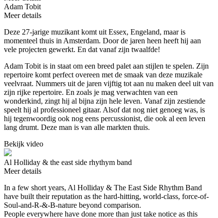
Adam Tobit
Meer details
Deze 27-jarige muzikant komt uit Essex, Engeland, maar is
momenteel thuis in Amsterdam. Door de jaren heen heeft hij aan
vele projecten gewerkt. En dat vanaf zijn twaalfde!
Adam Tobit is in staat om een breed palet aan stijlen te spelen. Zijn
repertoire komt perfect overeen met de smaak van deze muzikale
veelvraat. Nummers uit de jaren vijftig tot aan nu maken deel uit van
zijn rijke repertoire. En zoals je mag verwachten van een
wonderkind, zingt hij al bijna zijn hele leven. Vanaf zijn zestiende
speelt hij al professioneel gitaar. Alsof dat nog niet genoeg was, is
hij tegenwoordig ook nog eens percussionist, die ook al een leven
lang drumt. Deze man is van alle markten thuis.
Bekijk video
Al Holliday & the east side rhythym band
Meer details
In a few short years, Al Holliday & The East Side Rhythm Band
have built their reputation as the hard-hitting, world-class, force-of-
Soul-and-R-&-B-nature beyond comparison.
People everywhere have done more than just take notice as this