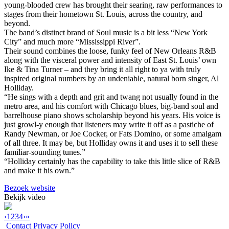
young-blooded crew has brought their searing, raw performances to
stages from their hometown St. Louis, across the country, and
beyond.
The band’s distinct brand of Soul music is a bit less “New York
City” and much more “Mississippi River”.
Their sound combines the loose, funky feel of New Orleans R&B
along with the visceral power and intensity of East St. Louis’ own
Ike & Tina Turner – and they bring it all right to ya with truly
inspired original numbers by an undeniable, natural born singer, Al
Holliday.
“He sings with a depth and grit and twang not usually found in the
metro area, and his comfort with Chicago blues, big-band soul and
barrelhouse piano shows scholarship beyond his years. His voice is
just growl-y enough that listeners may write it off as a pastiche of
Randy Newman, or Joe Cocker, or Fats Domino, or some amalgam
of all three. It may be, but Holliday owns it and uses it to sell these
familiar-sounding tunes.”
“Holliday certainly has the capability to take this little slice of R&B
and make it his own.”
Bezoek website
Bekijk video
‹
1
2
3
4
›
»
Contact
Privacy Policy